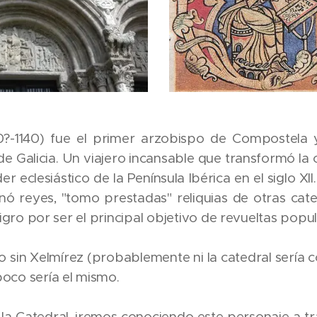
?-1140) fue el primer arzobispo de Compostela 
 de Galicia. Un viajero incansable que transformó la
er eclesiástico de la Península Ibérica en el siglo XII
onó reyes, "tomo prestadas" reliquias de otras cate
igro por ser el principal objetivo de revueltas popul
 sin Xelmírez (probablemente ni la catedral sería co
oco sería el mismo.
la Catedral, iremos conociendo este personaje a tra