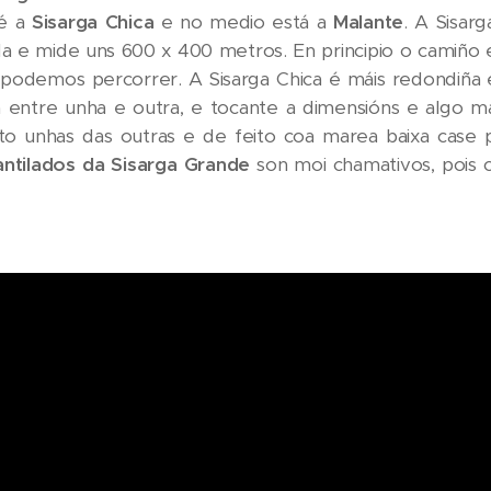
 é a
Sisarga Chica
e no medio está a
Malante
. A Sisar
da e mide uns 600 x 400 metros. En principio o camiño
 podemos percorrer. A Sisarga Chica é máis redondiña 
 entre unha e outra, e tocante a dimensións e algo mai
reto unhas das outras e de feito coa marea baixa case 
antilados da Sisarga Grande
son moi chamativos, pois 