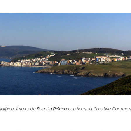
al`pica. Imaxe de
Ramón Piñeiro
con licencia Creative Commo