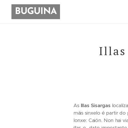
BUGUINA
Illas
As
Illas Sisargas
localí
máis sinxelo é partir 
lonxe: Caión. Non hai vi
illas e, dato importan