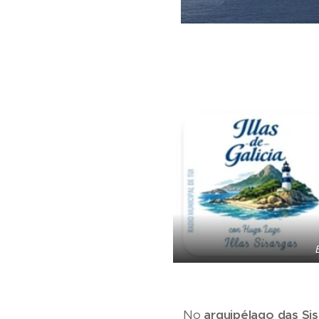
No
arquipélago das Si