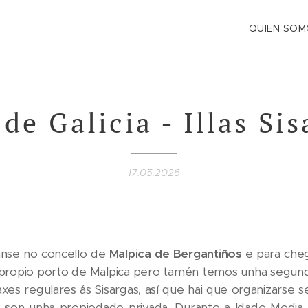
QUIEN SOM
 de Galicia - Illas Si
17.05.2026
zanse no concello de
Malpica de Bergantiños
e para cheg
do propio porto de Malpica pero tamén temos unha segun
axes regulares ás Sisargas, así que hai que organizarse 
te, son unha propiedade privada. Durante a Idade Medi