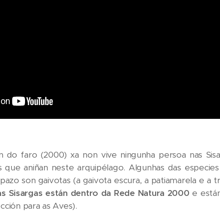
 do faro (2000) xa non vive ningunha persoa nas Sis
es que aniñan neste arquipélago. Algunhas das especi
azo son gaivotas (a gaivota escura, a patiamarela e a tr
las Sisargas están dentro da Rede Natura 2000
e está
cción para as Aves).