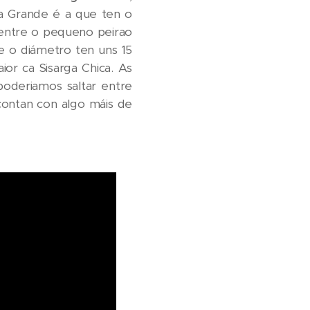
ga Grande é a que ten o
 entre o pequeno peirao
e o diámetro ten uns 15
or ca Sisarga Chica. As
poderiamos saltar entre
contan con algo máis de