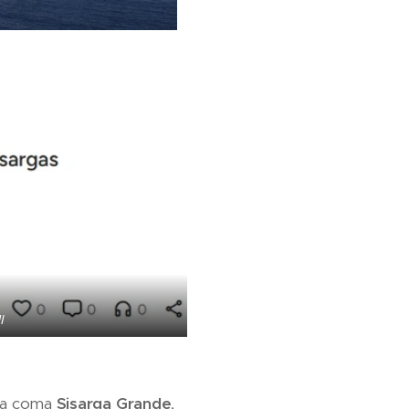
I
cida coma
Sisarga Grande
,