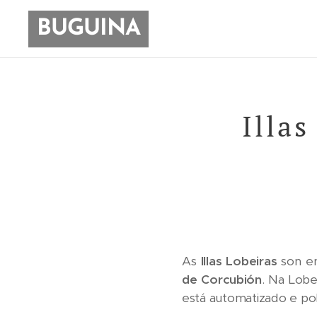
BUGUINA
Illas
As
Illas Lobeiras
son en
de Corcubión
. Na Lob
está automatizado e pol