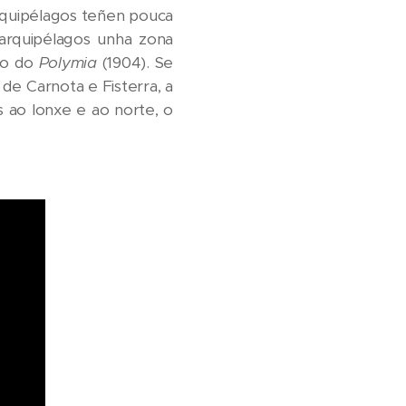
arquipélagos teñen pouca
s arquipélagos unha zona
 o do
Polymia
(1904). Se
de Carnota e Fisterra, a
 ao lonxe e ao norte, o