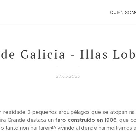
QUIEN SOM
 de Galicia - Illas Lo
27.05.2026
 realidade 2 pequenos arquipélagos que se atopan n
eira Grande destaca un
faro construído en 1906
, que c
o tanto non hai fareir@ vivindo aí dende hai moitísimos 