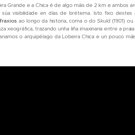
eira Grande e a Chica é de algo máis de 2 km e ambos 
 a súa visibilidade en días de brétema. Isto fixo deste
fraxios
ao longo da historia, coma o do
Skuld
(1901) ou
 xeográfica, trazando unha liña imaxinaria entre a praia 
ariamos o arquipélago da Lobeira Chica e un pouco máis