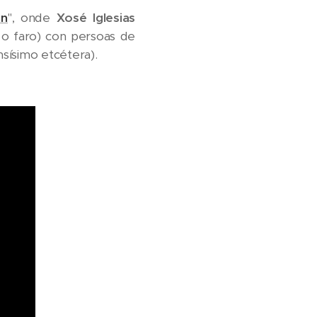
án
", onde
Xosé Iglesias
á o faro) con persoas de
sísimo etcétera).