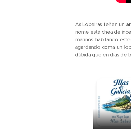
As Lobeiras teñen un
a
nome está chea de incer
mariños habitando estes
agardando coma un lob
dúbida que en días de 