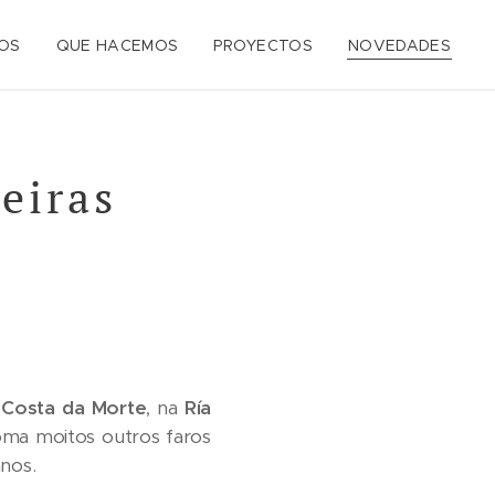
OS
QUE HACEMOS
PROYECTOS
NOVEDADES
beiras
a
Costa da Morte
, na
Ría
oma moitos outros faros
anos.