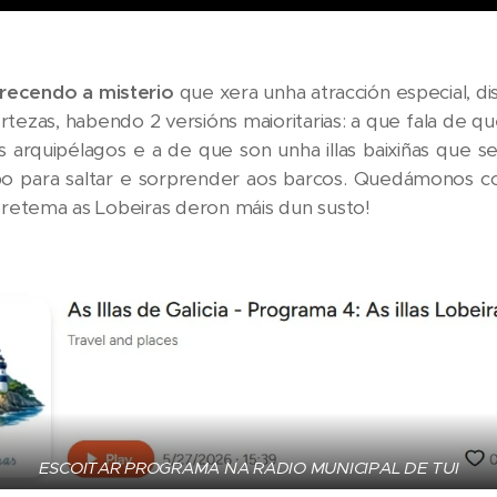
rrecendo a misterio
que xera unha atracción especial, dis
tezas, habendo 2 versións maioritarias: a que fala de q
 arquipélagos e a de que son unha illas baixiñas que 
o para saltar e sorprender aos barcos. Quedámonos c
bretema as Lobeiras deron máis dun susto!
ESCOITAR PROGRAMA NA RADIO MUNICIPAL DE TUI