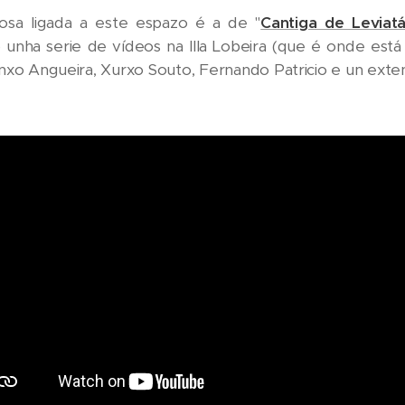
riosa ligada a este espazo é a de "
Cantiga de Leviat
o unha serie de vídeos na Illa Lobeira (que é onde est
nxo Angueira, Xurxo Souto, Fernando Patricio e un exten